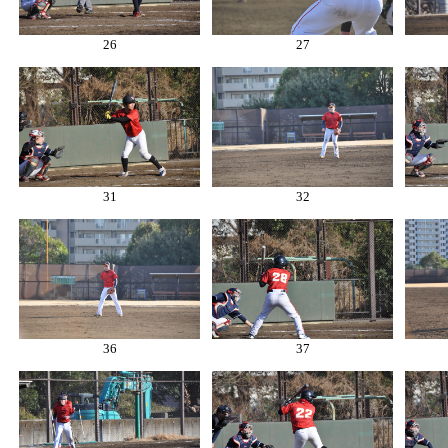
26
27
31
32
36
37