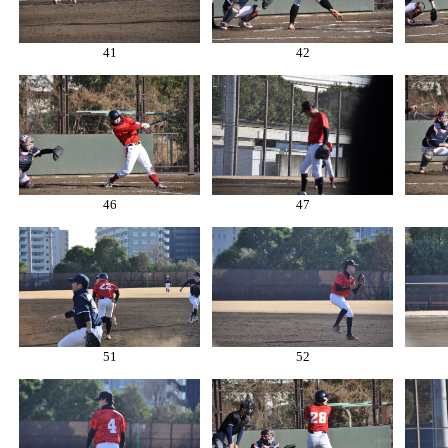
41
42
46
47
51
52