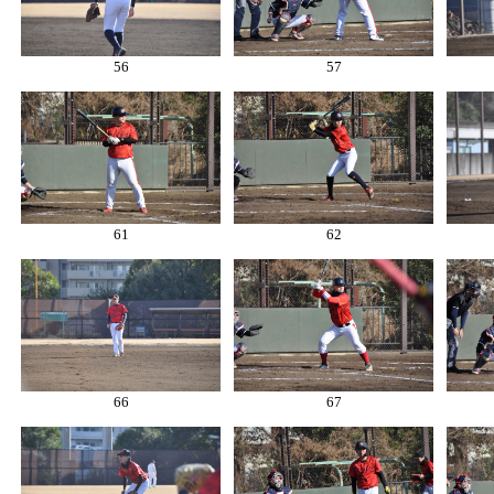
56
57
61
62
66
67