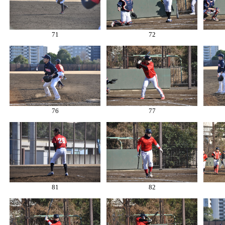
71
72
76
77
81
82