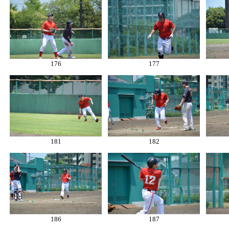
176
177
181
182
186
187