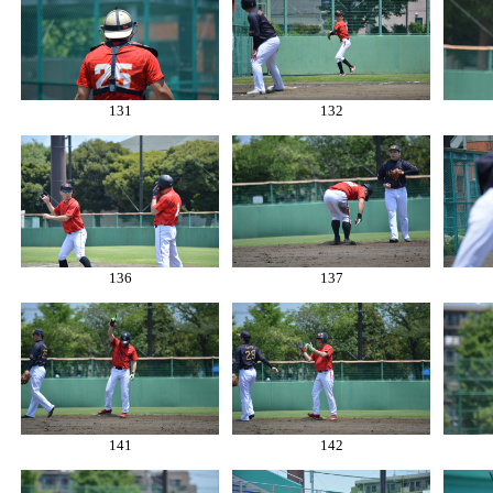
131
132
136
137
141
142