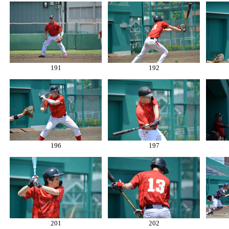
191
192
196
197
201
202