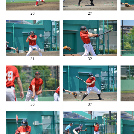
26
27
31
32
36
37