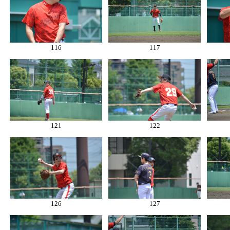
116
117
121
122
126
127