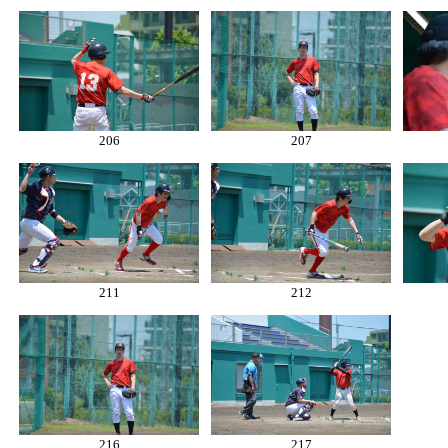
206
207
211
212
216
217