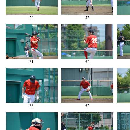
56
57
61
62
66
67