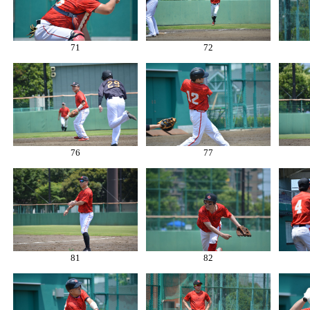
71
72
76
77
81
82