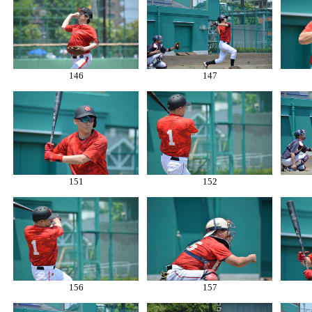
146
147
151
152
156
157