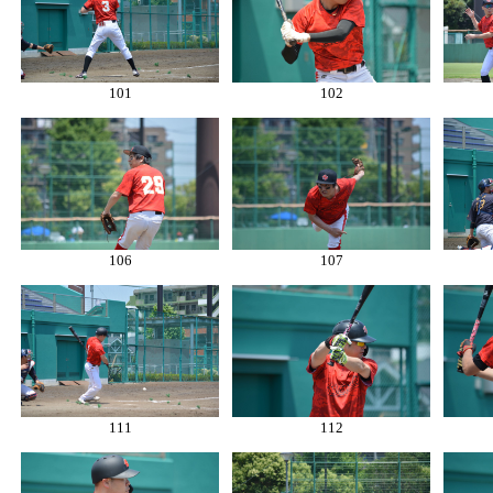
101
102
106
107
111
112