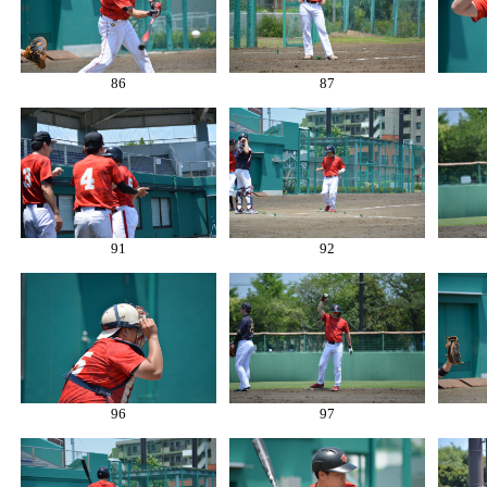
86
87
91
92
96
97