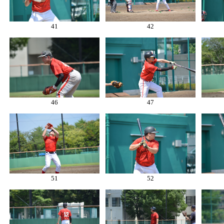
41
42
46
47
51
52