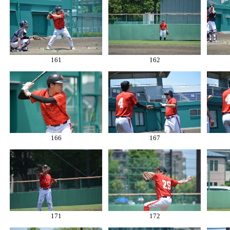
161
162
166
167
171
172