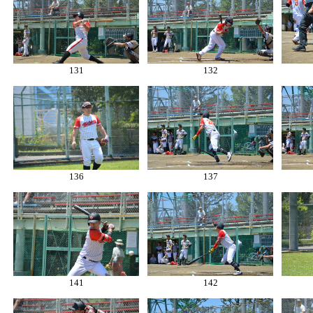
131
132
136
137
141
142