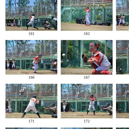
161
162
166
167
171
172