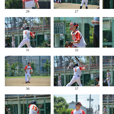
26
27
31
32
36
37