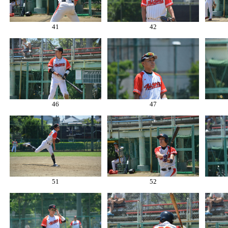
41
42
46
47
51
52