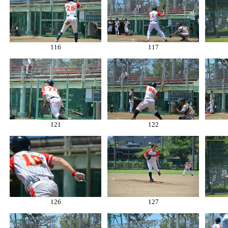
116
117
121
122
126
127