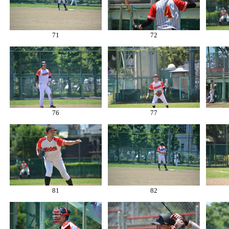
71
72
76
77
81
82