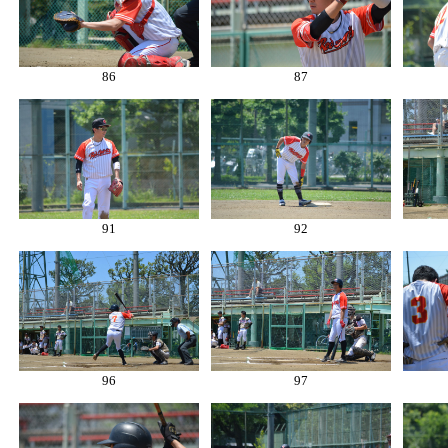
86
87
91
92
96
97