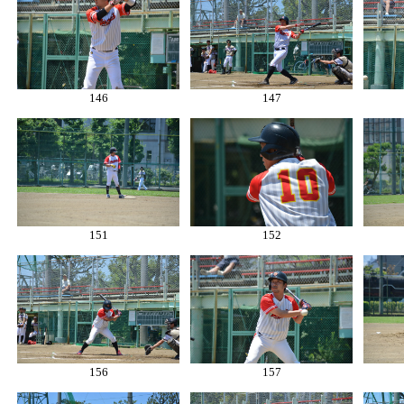
146
147
151
152
156
157