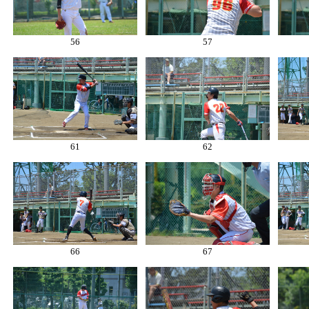
56
57
61
62
66
67