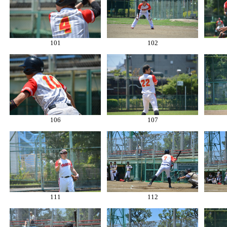
101
102
106
107
111
112