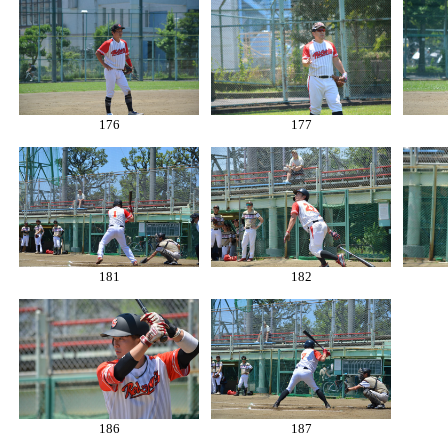
176
177
181
182
186
187