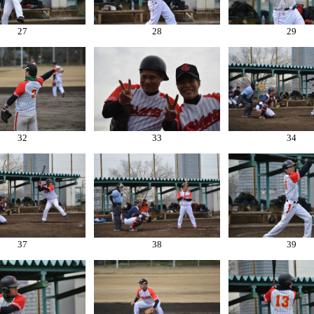
27
28
29
32
33
34
37
38
39