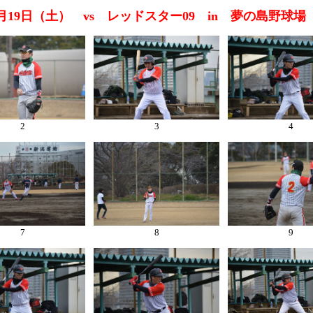
02月19日（土） vs レッドスター09 in 夢の島野球場
2
3
4
7
8
9