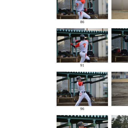
86
91
96