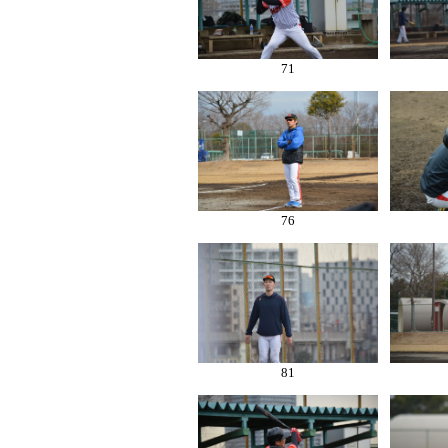
71
76
81