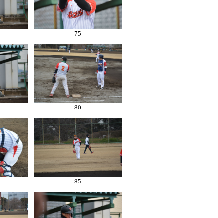
75
80
85