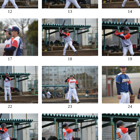
12
13
14
17
18
19
22
23
24