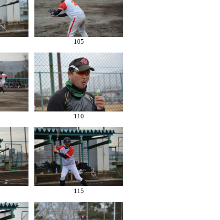
105
110
115