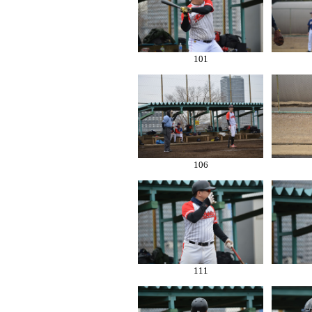
101
106
111