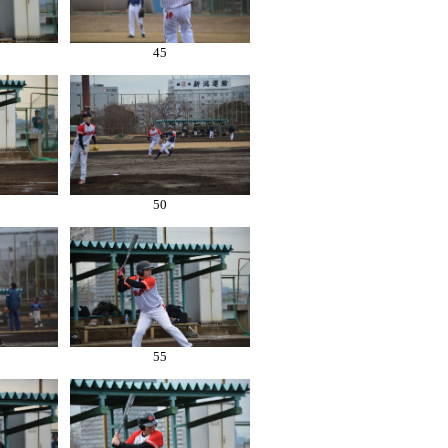
45
50
55