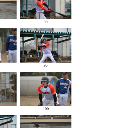
90
95
100