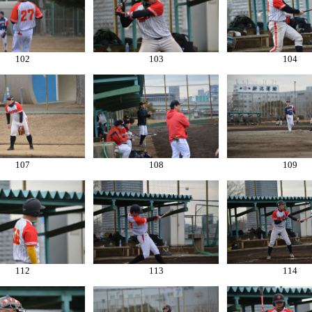
102
103
104
107
108
109
112
113
114