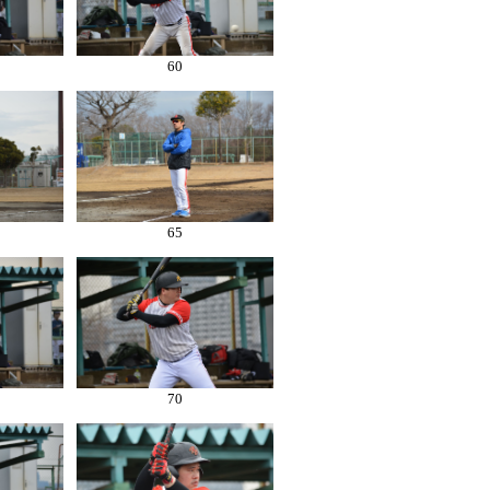
60
65
70