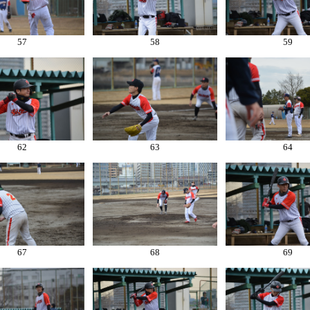
57
58
59
62
63
64
67
68
69