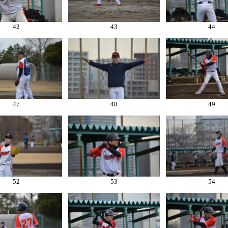
42
43
44
47
48
49
52
53
54