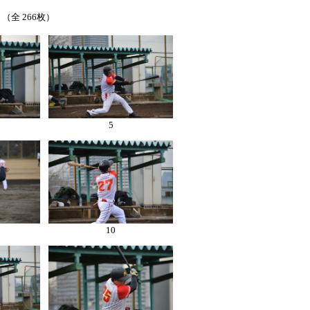
（全 266枚）
5
10