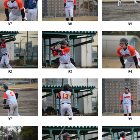
87
88
89
92
93
94
97
98
99