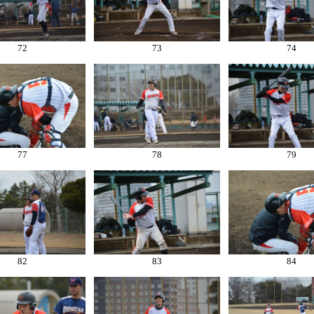
72
73
74
77
78
79
82
83
84