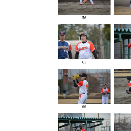
56
61
66