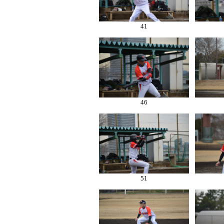
41
46
51