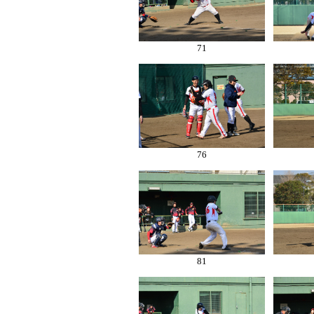
71
76
81