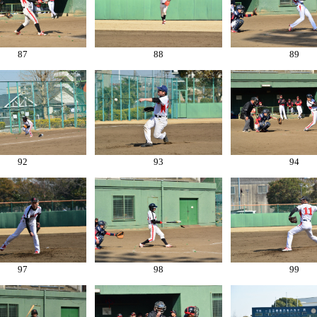
87
88
89
92
93
94
97
98
99