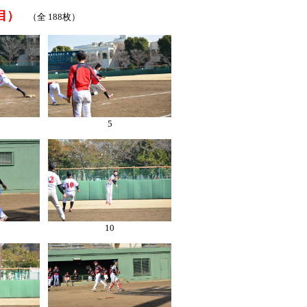
合目）
（全 188枚）
5
10