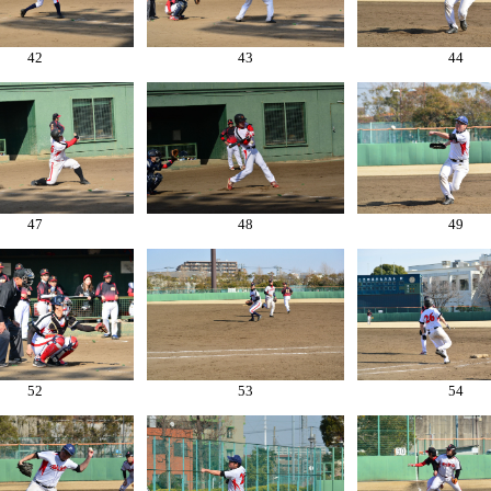
42
43
44
47
48
49
52
53
54