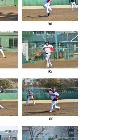
90
95
100