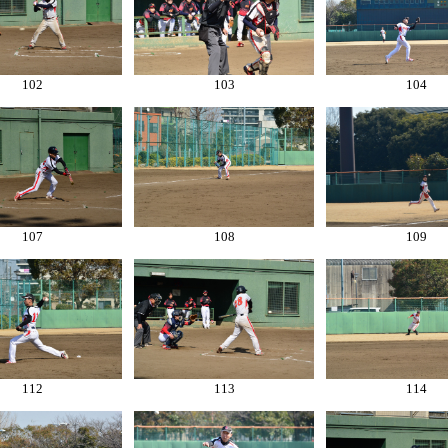
102
103
104
107
108
109
112
113
114