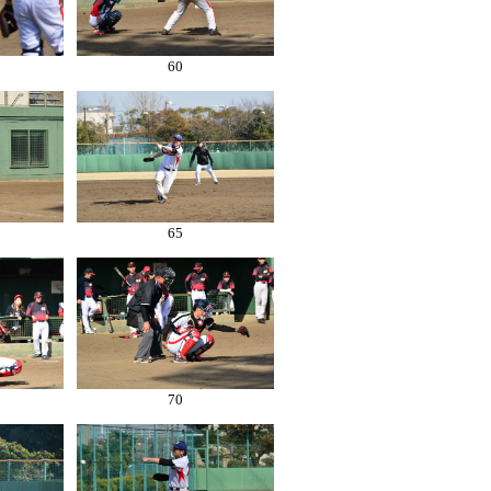
60
65
70