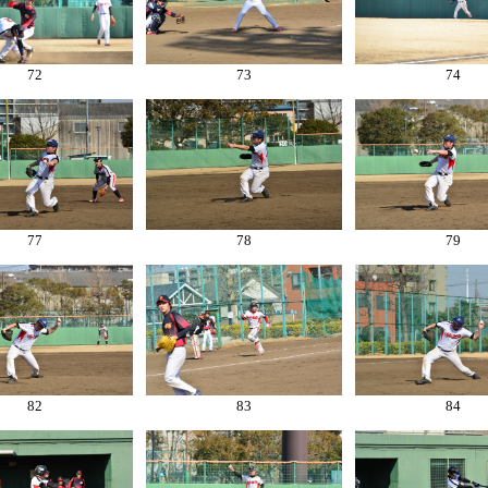
72
73
74
77
78
79
82
83
84