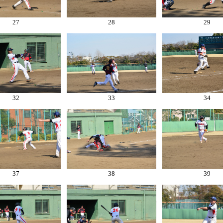
27
28
29
32
33
34
37
38
39