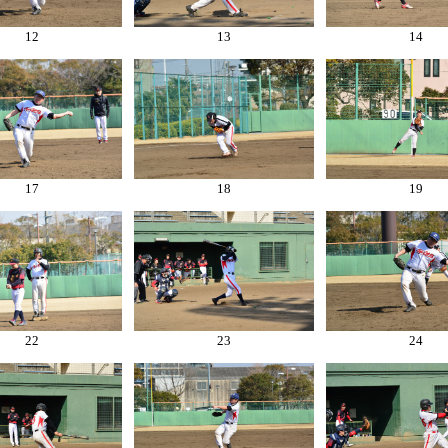
12
13
14
17
18
19
22
23
24