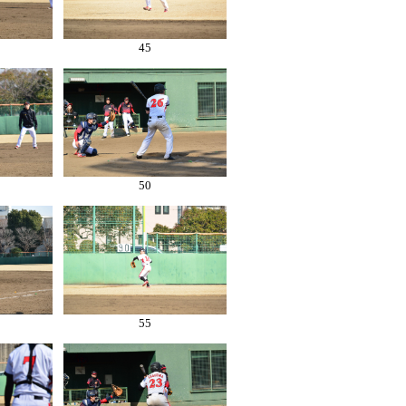
45
50
55