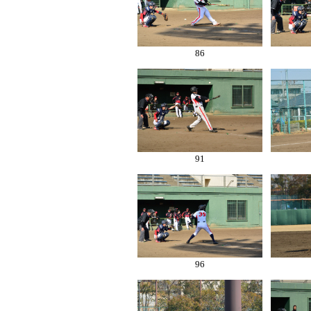
86
91
96