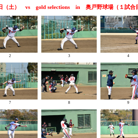
6日（土） vs gold selections in 奥戸野球場（１試
2
3
4
7
8
9