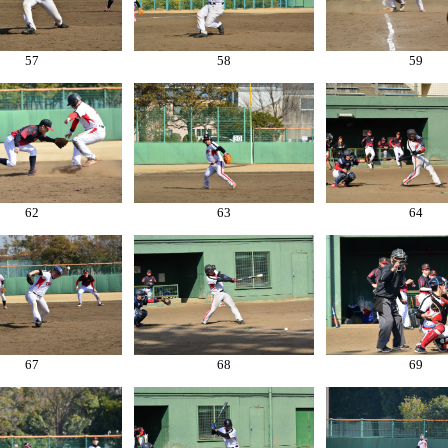
57
58
59
62
63
64
67
68
69