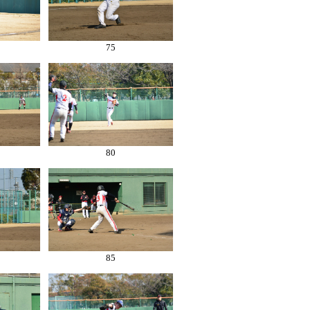
75
80
85