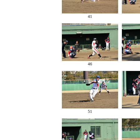
41
46
51