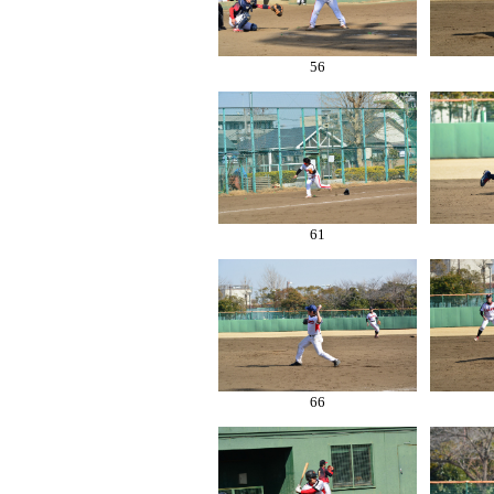
56
61
66