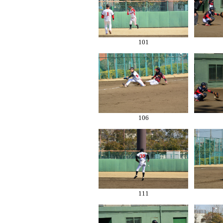
101
106
111