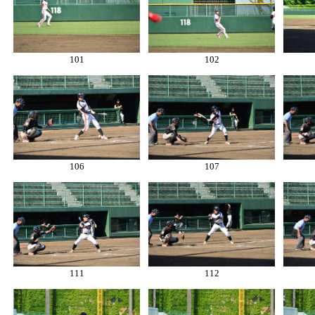
101
102
106
107
111
112