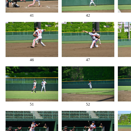
41
42
46
47
51
52