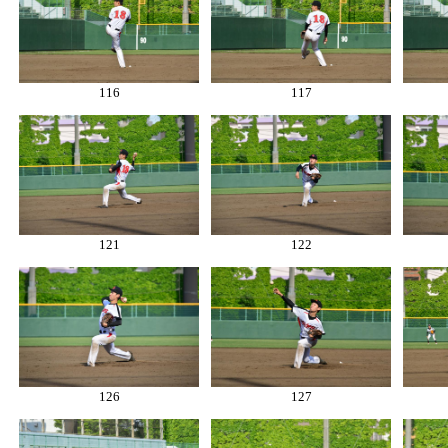
116
117
121
122
126
127