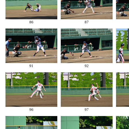
86
87
91
92
96
97