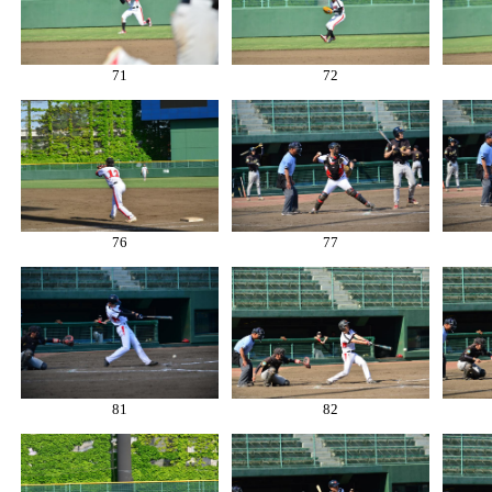
71
72
76
77
81
82