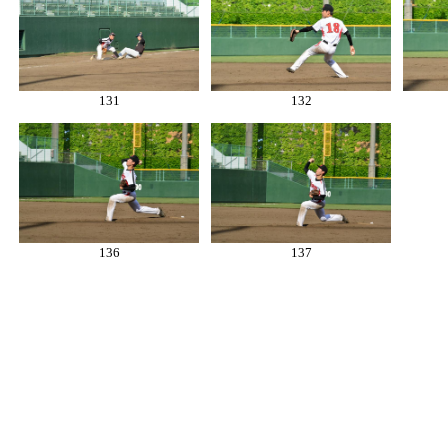
131
132
136
137