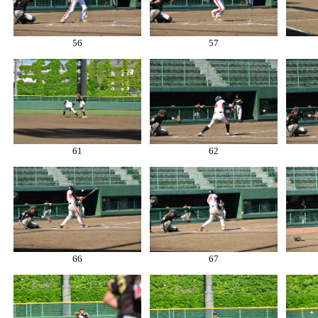
56
57
61
62
66
67