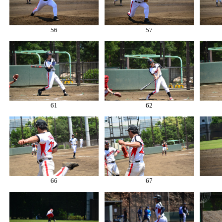
56
57
61
62
66
67