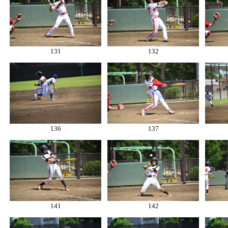
131
132
136
137
141
142