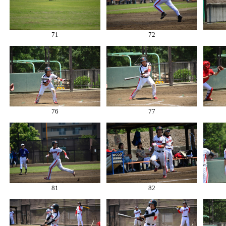
71
72
76
77
81
82