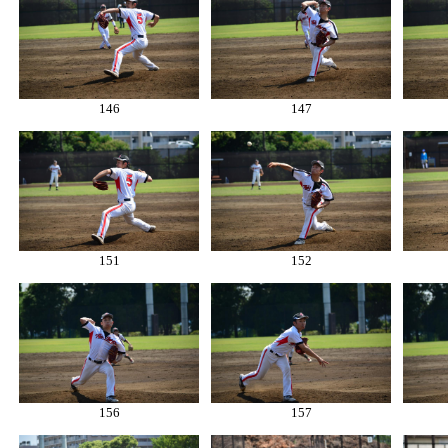
146
147
151
152
156
157