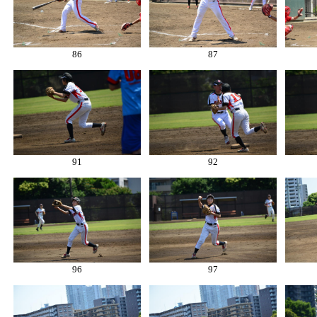
86
87
91
92
96
97