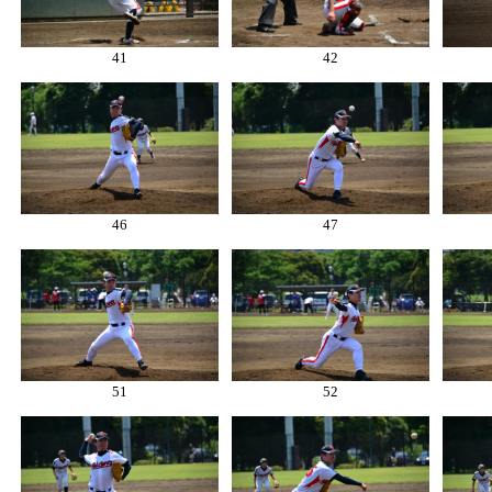
41
42
46
47
51
52