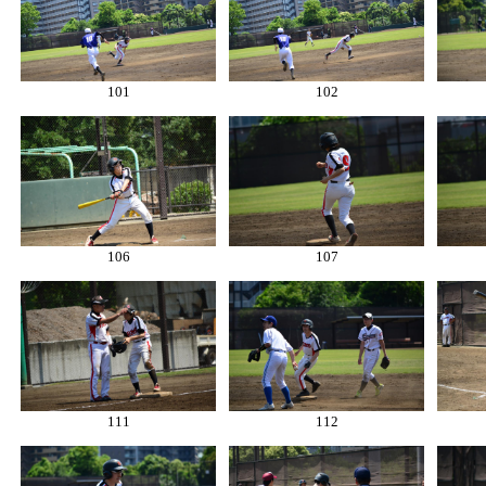
101
102
106
107
111
112