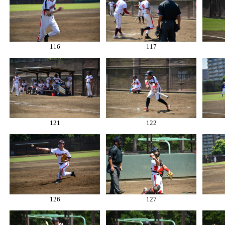
116
117
121
122
126
127